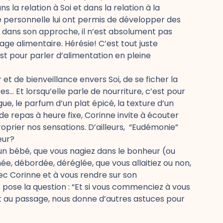
s la relation à Soi et dans la relation à la
e personnelle lui ont permis de développer des
: dans son approche, il n’est absolument pas
ge alimentaire. Hérésie! C’est tout juste
n’est pour parler d’alimentation en pleine
 et de bienveillance envers Soi, de se ficher la
res… Et lorsqu’elle parle de nourriture, c’est pour
ue, le parfum d’un plat épicé, la texture d’un
 de repas à heure fixe, Corinne invite à écouter
oprier nos sensations. D’ailleurs, “Eudémonie”
eur?
un bébé, que vous nagiez dans le bonheur (ou
ée, débordée, déréglée, que vous allaitiez ou non,
ec Corinne et à vous rendre sur son
us pose la question : “Et si vous commenciez à vous
et au passage, nous donne d’autres astuces pour