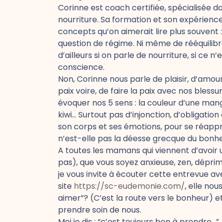
Corinne est coach certifiée, spécialisée dan
nourriture. Sa formation et son expérienc
concepts qu’on aimerait lire plus souvent 
question de régime. Ni même de rééquilibra
d’ailleurs si on parle de nourriture, si ce 
conscience.
Non, Corinne nous parle de plaisir, d’amour
paix voire, de faire la paix avec nos blessu
évoquer nos 5 sens : la couleur d’une mang
kiwi… Surtout pas d’injonction, d’obligation
son corps et ses émotions, pour se réappr
n’est-elle pas la déesse grecque du bonh
A toutes les mamans qui viennent d’avoir 
pas), que vous soyez anxieuse, zen, déprim
je vous invite à écouter cette entrevue av
site
https://sc-eudemonie.com/
, elle no
aimer”? (C’est la route vers le bonheur) 
prendre soin de nous.
Moi je dis : “c’est toujours bon à prendre…”